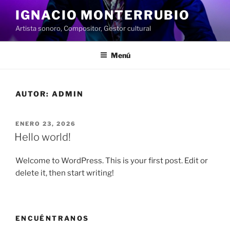
Saltar
IGNACIO MONTERRUBIO
al
Artista sonoro, Compositor, Gestor cultural
contenido
Menú
AUTOR:
ADMIN
PUBLICADO
ENERO 23, 2026
EL
Hello world!
Welcome to WordPress. This is your first post. Edit or
delete it, then start writing!
ENCUÉNTRANOS