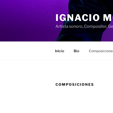
Saltar
al
IGNACIO 
contenido
Artista sonoro, Compositor, Ge
Inicio
Bio
Composicione
COMPOSICIONES