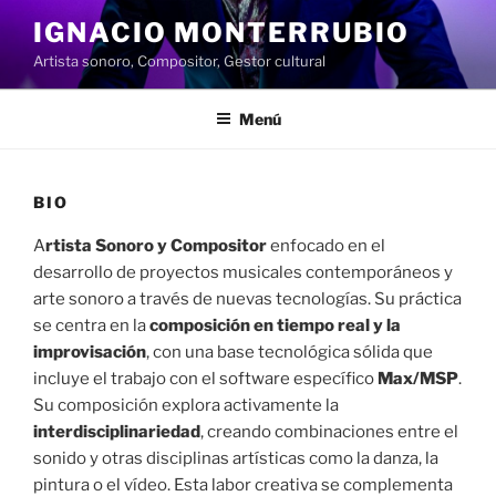
Saltar
IGNACIO MONTERRUBIO
al
Artista sonoro, Compositor, Gestor cultural
contenido
Menú
BIO
A
rtista Sonoro y Compositor
enfocado en el
desarrollo de proyectos musicales contemporáneos y
arte sonoro a través de nuevas tecnologías. Su práctica
se centra en la
composición en tiempo real y la
improvisación
, con una base tecnológica sólida que
incluye el trabajo con el software específico
Max/MSP
.
Su composición explora activamente la
interdisciplinariedad
, creando combinaciones entre el
sonido y otras disciplinas artísticas como la danza, la
pintura o el vídeo. Esta labor creativa se complementa